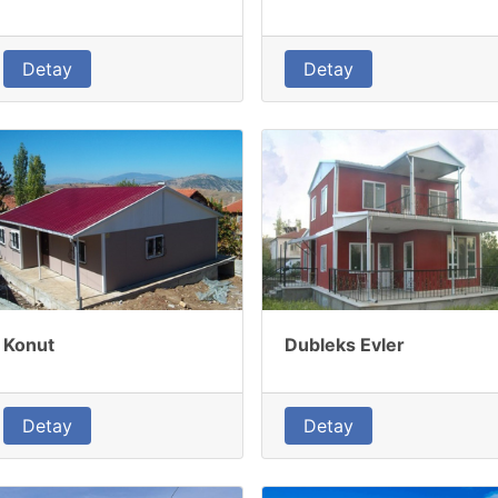
Detay
Detay
Konut
Dubleks Evler
Detay
Detay