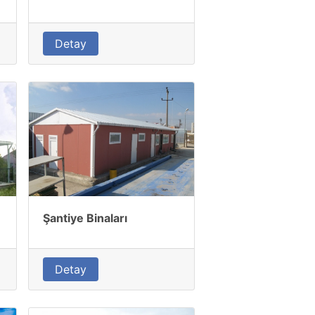
Detay
Şantiye Binaları
Detay