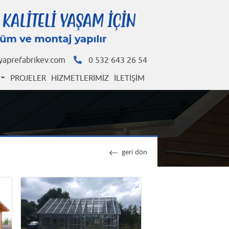
yaprefabrikev.com
0 532 643 26 54
PROJELER
HIZMETLERIMIZ
İLETIŞIM
geri dön